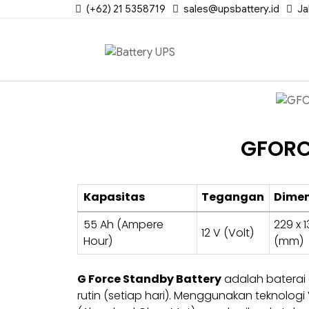
(+62) 21 5358719
sales@upsbattery.id
Ja
GFORC
Kapasitas
Tegangan
Dimen
55 Ah (Ampere
229 x 1
12 V (Volt)
Hour)
(mm)
G Force Standby Battery
adalah baterai 
rutin (setiap hari). Menggunakan teknolog