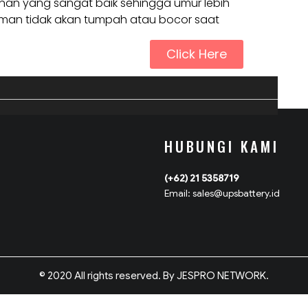
nan yang sangat baik sehingga umur lebih
an tidak akan tumpah atau bocor saat
Click Here
HUBUNGI KAMI
(+62) 21 5358719
Email: sales@upsbattery.id
© 2020 All rights reserved. By JESPRO NETWORK.