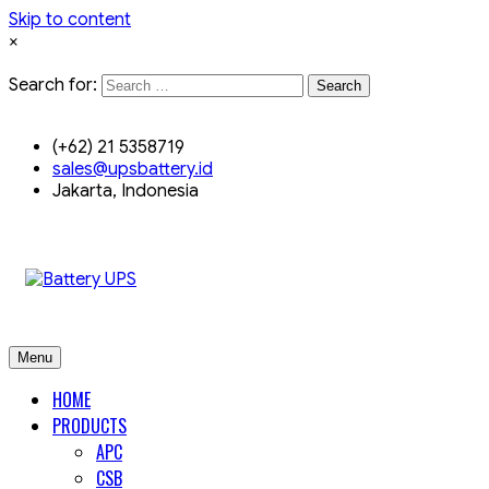
Skip to content
×
Search for:
Search
(+62) 21 5358719
sales@upsbattery.id
Jakarta, Indonesia
Menu
HOME
PRODUCTS
APC
CSB