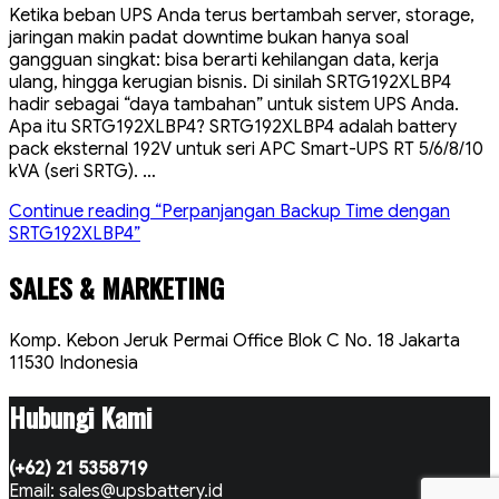
Ketika beban UPS Anda terus bertambah server, storage,
jaringan makin padat downtime bukan hanya soal
gangguan singkat: bisa berarti kehilangan data, kerja
ulang, hingga kerugian bisnis. Di sinilah SRTG192XLBP4
hadir sebagai “daya tambahan” untuk sistem UPS Anda.
Apa itu SRTG192XLBP4? SRTG192XLBP4 adalah battery
pack eksternal 192V untuk seri APC Smart-UPS RT 5/6/8/10
kVA (seri SRTG). …
Continue reading
“Perpanjangan Backup Time dengan
SRTG192XLBP4”
SALES & MARKETING
Komp. Kebon Jeruk Permai Office Blok C No. 18 Jakarta
11530 Indonesia
Hubungi Kami
(+62) 21 5358719
Email: sales@upsbattery.id