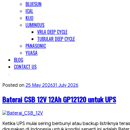
BLUESUN
ICAL
KIJO
LUMINOUS
VRLA DEEP CYCLE
TUBULAR DEEP CYCLE
PANASONIC
YUASA
BLOG
CONTACT US
Posted on
25 May 2026
31 July 2026
Baterai CSB 12V 12Ah GP12120 untuk UPS
Ketika UPS mulai sering berbunyi atau backup listriknya teras
digunakan di Indonesia untuk kondisi seperti ini adalah Ba