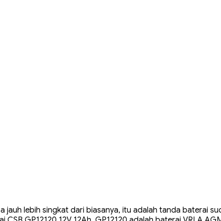
a jauh lebih singkat dari biasanya, itu adalah tanda baterai s
terai CSB GP12120 12V 12Ah. GP12120 adalah baterai VRLA AGM