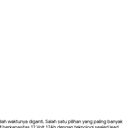
udah waktunya diganti. Salah satu pilihan yang paling banyak
 berkapasitas 12 Volt 12Ah dengan teknologi sealed lead