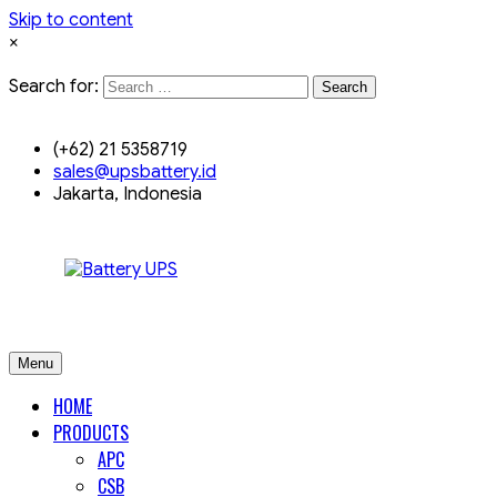
Skip to content
×
Search for:
Search
(+62) 21 5358719
sales@upsbattery.id
Jakarta, Indonesia
Menu
HOME
PRODUCTS
APC
CSB