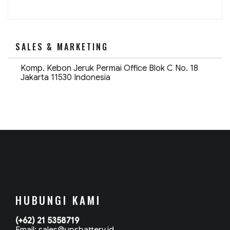
Daya
untuk
UPS
3S
Runtime
Lebih
SALES & MARKETING
Lama”
Komp. Kebon Jeruk Permai Office Blok C No. 18
Jakarta 11530 Indonesia
HUBUNGI KAMI
(+62) 21 5358719