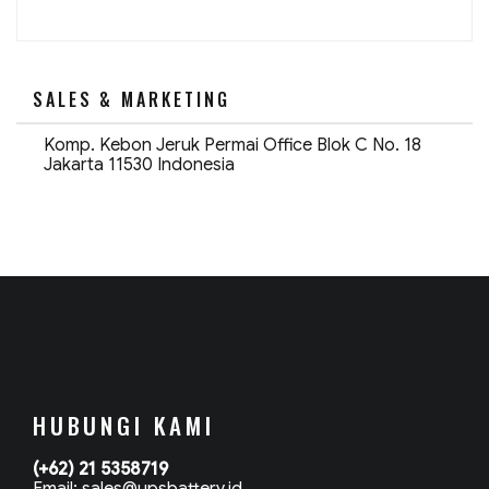
–
Baterai
UPS
Original
Smart-
UPS
SALES & MARKETING
SRT2200XLI”
Komp. Kebon Jeruk Permai Office Blok C No. 18
Jakarta 11530 Indonesia
HUBUNGI KAMI
(+62) 21 5358719