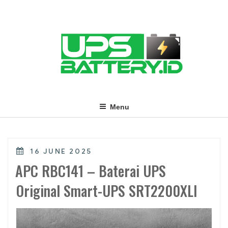
Skip
to
content
Menu
POSTED
16 JUNE 2025
ON
APC RBC141 – Baterai UPS
Original Smart-UPS SRT2200XLI