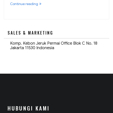
“UPS
Continue reading
Menyala
Normal,
Tapi
Mati
Saat
Listrik
Padam.
SALES & MARKETING
Apa
Penyebabnya?”
Komp. Kebon Jeruk Permai Office Blok C No. 18
Jakarta 11530 Indonesia
HUBUNGI KAMI