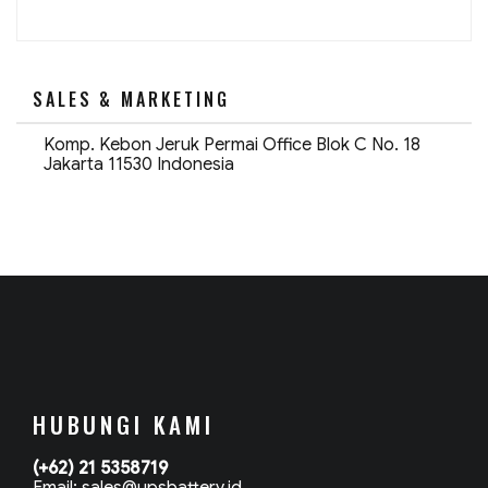
VRLA
12V
9Ah
6-
GFM-
9”
SALES & MARKETING
Komp. Kebon Jeruk Permai Office Blok C No. 18
Jakarta 11530 Indonesia
HUBUNGI KAMI
(+62) 21 5358719