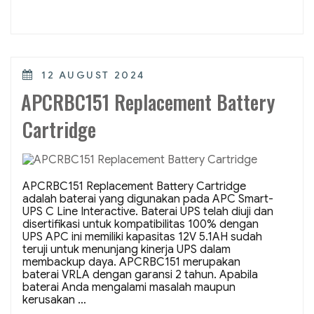
Baterai
Pengganti
UPS”
POSTED
12 AUGUST 2024
ON
APCRBC151 Replacement Battery
Cartridge
APCRBC151 Replacement Battery Cartridge
adalah baterai yang digunakan pada APC Smart-
UPS C Line Interactive. Baterai UPS telah diuji dan
disertifikasi untuk kompatibilitas 100% dengan
UPS APC ini memiliki kapasitas 12V 5.1AH sudah
teruji untuk menunjang kinerja UPS dalam
membackup daya. APCRBC151 merupakan
baterai VRLA dengan garansi 2 tahun. Apabila
baterai Anda mengalami masalah maupun
kerusakan …