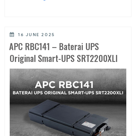
Rekomendasi
Baterai
Original
APC”
POSTED
16 JUNE 2025
ON
APC RBC141 – Baterai UPS
Original Smart-UPS SRT2200XLI