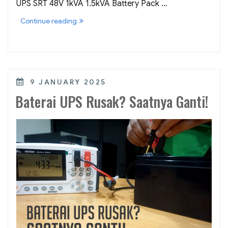
UPS SRT 48V 1kVA 1.5kVA Battery Pack …
“APC
Continue reading
Smart-
UPS
SRT
48V
1kVA
1.5kVA
Battery
POSTED
9 JANUARY 2025
Pack
ON
SRT48BP”
Baterai UPS Rusak? Saatnya Ganti!