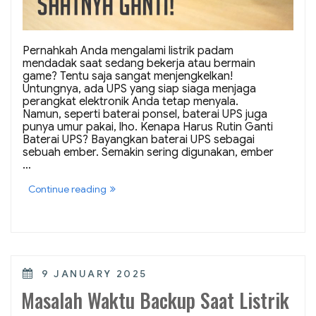
Pernahkah Anda mengalami listrik padam
mendadak saat sedang bekerja atau bermain
game? Tentu saja sangat menjengkelkan!
Untungnya, ada UPS yang siap siaga menjaga
perangkat elektronik Anda tetap menyala.
Namun, seperti baterai ponsel, baterai UPS juga
punya umur pakai, lho. Kenapa Harus Rutin Ganti
Baterai UPS? Bayangkan baterai UPS sebagai
sebuah ember. Semakin sering digunakan, ember
…
“Baterai
Continue reading
UPS
Rusak?
Saatnya
Ganti!”
POSTED
9 JANUARY 2025
ON
Masalah Waktu Backup Saat Listrik