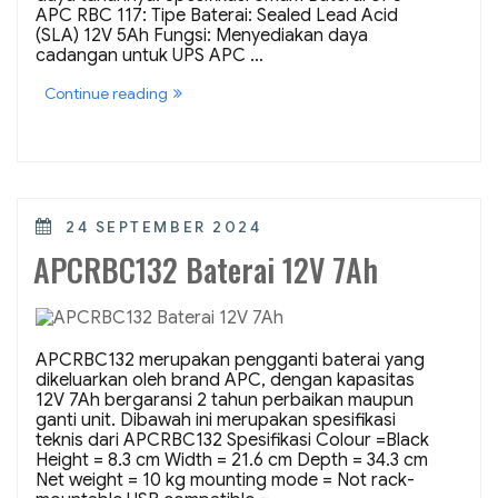
APC RBC 117: Tipe Baterai: Sealed Lead Acid
(SLA) 12V 5Ah Fungsi: Menyediakan daya
cadangan untuk UPS APC …
“Baterai
Continue reading
UPS
APC
RBC117”
POSTED
24 SEPTEMBER 2024
ON
APCRBC132 Baterai 12V 7Ah
APCRBC132 merupakan pengganti baterai yang
dikeluarkan oleh brand APC, dengan kapasitas
12V 7Ah bergaransi 2 tahun perbaikan maupun
ganti unit. Dibawah ini merupakan spesifikasi
teknis dari APCRBC132 Spesifikasi Colour =Black
Height = 8.3 cm Width = 21.6 cm Depth = 34.3 cm
Net weight = 10 kg mounting mode = Not rack-