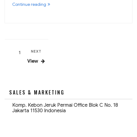
“APCRBC151
Continue reading
Replacement
Battery
Cartridge”
Posts
Next
NEXT
Page
1
pagination
Post
View
SALES & MARKETING
Komp. Kebon Jeruk Permai Office Blok C No. 18
Jakarta 11530 Indonesia