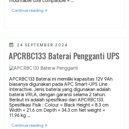
mountable USB compatible = …
“APCRBC132
Continue reading
Baterai
12V
7Ah”
POSTED
24 SEPTEMBER 2024
ON
APCRBC133 Baterai Pengganti UPS
APCRBC133 Baterai ini memiliki kapasitas 12V 9Ah
biasanya digunakan pada APC Smart-UPS Line
Interactive. Jenis baterai yang digunakan adalah
baterai VRLA, dengan garansi selama 2 tahun.
Berikut ini adalah spesifikasi dari APCRBC133.
Spesifikasi Fisik : Colour = Black Height = 8.3 cm
Width = 21.6 cm Depth = 34.3 cm Net weight =
11.96 kg …
“APCRBC133
Continue reading