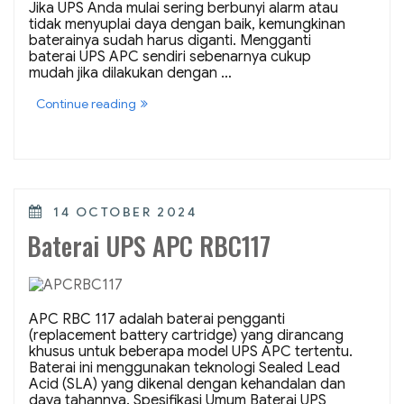
Jika UPS Anda mulai sering berbunyi alarm atau
tidak menyuplai daya dengan baik, kemungkinan
baterainya sudah harus diganti. Mengganti
baterai UPS APC sendiri sebenarnya cukup
mudah jika dilakukan dengan …
“Cara
Continue reading
Mengganti
Baterai
UPS
APC
Sendiri
dengan
Aman”
POSTED
14 OCTOBER 2024
ON
Baterai UPS APC RBC117
APC RBC 117 adalah baterai pengganti
(replacement battery cartridge) yang dirancang
khusus untuk beberapa model UPS APC tertentu.
Baterai ini menggunakan teknologi Sealed Lead
Acid (SLA) yang dikenal dengan kehandalan dan
daya tahannya. Spesifikasi Umum Baterai UPS