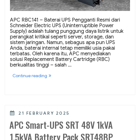
APC RBC141 – Baterai UPS Pengganti Resmi dari
Schneider Electric UPS (Uninterruptible Power
Supply) adalah tulang punggung daya listrik untuk
perangkat kritikal seperti server, storage, dan
sistem jaringan. Namun, sebagus apa pun UPS
Anda, baterai internal tetap memiliki usia pakai
terbatas. Oleh karena itu, APC menyediakan
solusi Replacement Battery Cartridge (RBC)
berkualitas tinggi – salah …
“APC
Continue reading
RBC141
–
Baterai
UPS
Original
Smart-
UPS
POSTED
21 FEBRUARY 2025
SRT2200XLI”
ON
APC Smart-UPS SRT 48V 1kVA
1.5kVA Battery Pack SRT48BP