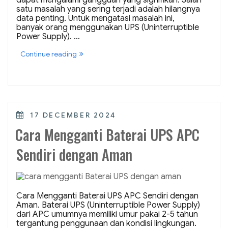
dapat mengalami gangguan yang signifikan. Salah
satu masalah yang sering terjadi adalah hilangnya
data penting. Untuk mengatasi masalah ini,
banyak orang menggunakan UPS (Uninterruptible
Power Supply). …
“Masalah
Continue reading
Waktu
Backup
Saat
Listrik
Padam
dan
Solusi
POSTED
17 DECEMBER 2024
UPS
ON
+
Cara Mengganti Baterai UPS APC
Battery
Pack
Sendiri dengan Aman
SRT192BP”
Cara Mengganti Baterai UPS APC Sendiri dengan
Aman. Baterai UPS (Uninterruptible Power Supply)
dari APC umumnya memiliki umur pakai 2-5 tahun
tergantung penggunaan dan kondisi lingkungan.