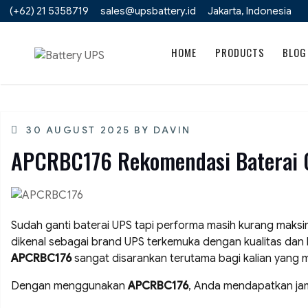
Skip
(+62) 21 5358719
sales@upsbattery.id
Jakarta, Indonesia
to
content
HOME
PRODUCTS
BLOG
POSTED
30 AUGUST 2025
BY
DAVIN
ON
APCRBC176 Rekomendasi Baterai 
Sudah ganti baterai UPS tapi performa masih kurang maks
dikenal sebagai brand UPS terkemuka dengan kualitas dan k
APCRBC176
sangat disarankan terutama bagi kalian yan
Dengan menggunakan
APCRBC176
, Anda mendapatkan jam