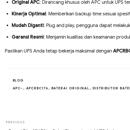
Original APC
: Dirancang khusus oleh APC untuk UPS te
Kinerja Optimal
: Memberikan backup time sesuai spesifi
Mudah Diganti
: Plug and play, pengguna dapat melakuk
Garansi Resmi
: Menjamin kualitas dan keamanan produ
Pastikan UPS Anda tetap bekerja maksimal dengan
APCRBC
CATEGORIES
BLOG
TAGS
APC-
,
APCRBC176
,
BATERAI ORIGINAL
,
DISTRIBUTOR BATE
Post
Previous
PREVIOUS
navigation
Post