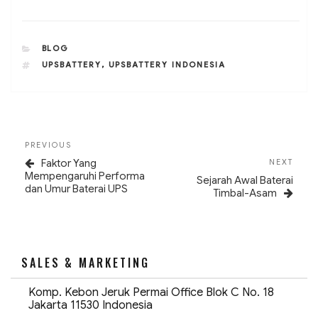
CATEGORIES
BLOG
TAGS
UPSBATTERY
,
UPSBATTERY INDONESIA
Post
Previous
PREVIOUS
navigation
Post
Next
Faktor Yang
NEXT
Post
Mempengaruhi Performa
Sejarah Awal Baterai
dan Umur Baterai UPS
Timbal-Asam
SALES & MARKETING
Komp. Kebon Jeruk Permai Office Blok C No. 18
Jakarta 11530 Indonesia